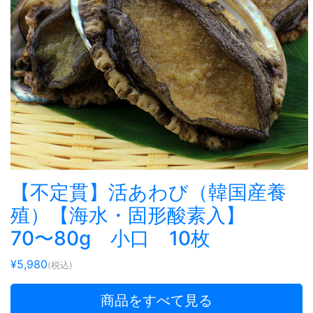
【不定貫】活あわび（韓国産養
殖）【海水・固形酸素入】
70〜80g 小口 10枚
¥5,980
(税込)
商品をすべて見る