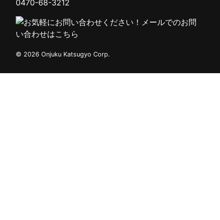
0470-68-3212
©
2026
Onjuku Katsugyo
Corp.