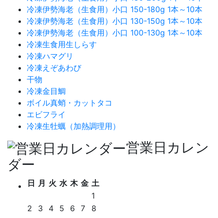
冷凍伊勢海老（生食用）小口 150-180g 1本～10本
冷凍伊勢海老（生食用）小口 130-150g 1本～10本
冷凍伊勢海老（生食用）小口 100-130g 1本～10本
冷凍生食用生しらす
冷凍ハマグリ
冷凍えぞあわび
干物
冷凍金目鯛
ボイル真蛸・カットタコ
エビフライ
冷凍生牡蠣（加熱調理用）
営業日カレン
ダー
日
月
火
水
木
金
土
1
2
3
4
5
6
7
8