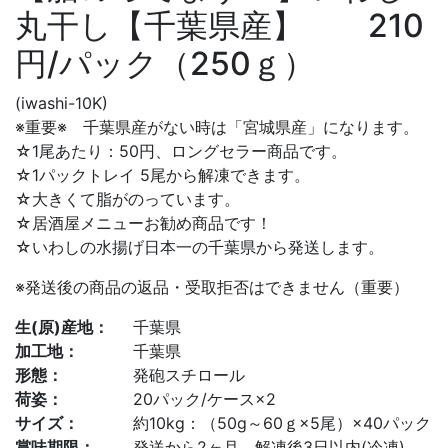
丸干し【千葉県産】 210
円/パック（250ｇ）
(iwashi-10K)
※重要※ 千葉県産がない時は「宮城県産」になります。
☆1尾あたり：50円、ロングセラー商品です。
☆1パックトレイ 5尾から解凍できます。
☆大きくて脂がのっています。
☆居酒屋メニューお勧め商品です！
☆いわしの水揚げ日本一の千葉県から発送します。
※発送後の商品の返品・受取拒否はできません（重要）
生(原)産地：
千葉県
加工地：
千葉県
形態：
発砲スチロール
荷姿：
20パック/ケース×2
サイズ：
約10kg：（50g～60ｇ×5尾）×40パック
賞味期限：
発送から2ヶ月 解凍後3日以内(冷凍)