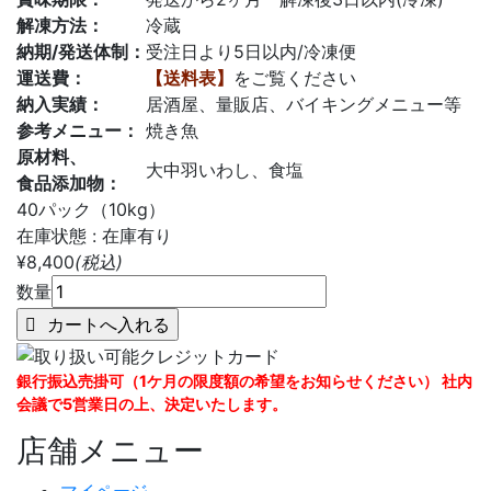
解凍方法：
冷蔵
納期/発送体制：
受注日より5日以内/冷凍便
運送費：
【送料表】
をご覧ください
納入実績：
居酒屋、量販店、バイキングメニュー等
参考メニュー：
焼き魚
原材料、
大中羽いわし、食塩
食品添加物：
40パック（10kg）
在庫状態 : 在庫有り
¥8,400
(税込)
数量
銀行振込売掛可（1ケ月の限度額の希望をお知らせください） 社内
会議で5営業日の上、決定いたします。
店舗メニュー
マイページ