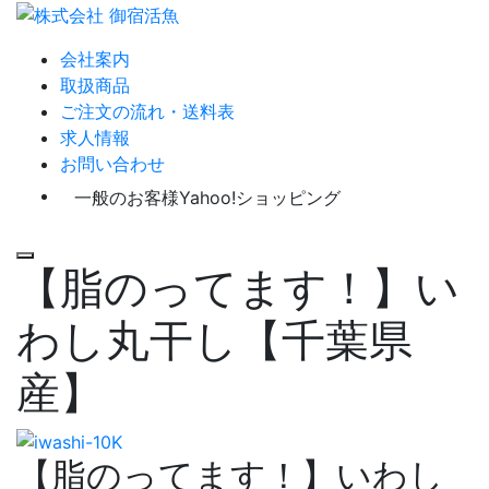
会社案内
取扱商品
ご注文の流れ・送料表
求人情報
お問い合わせ
一般のお客様
Yahoo!ショッピング
Menu
【脂のってます！】い
わし丸干し【千葉県
産】
【脂のってます！】いわし